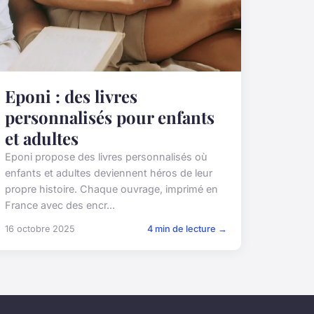
Eponi : des livres
personnalisés pour enfants
et adultes
Eponi propose des livres personnalisés où
enfants et adultes deviennent héros de leur
propre histoire. Chaque ouvrage, imprimé en
France avec des encr...
16 octobre 2025
4 min de lecture →