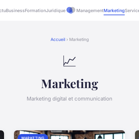
ctu
Business
Formation
Juridique
Management
Marketing
Servic
Accueil
› Marketing
📈
Marketing
Marketing digital et communication
MARKETING