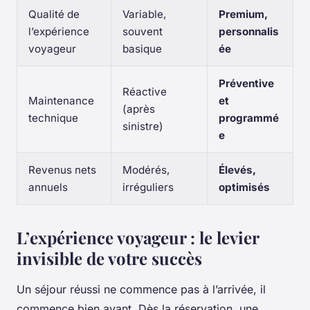
Qualité de
Variable,
Premium,
l’expérience
souvent
personnalis
voyageur
basique
ée
Préventive
Réactive
Maintenance
et
(après
technique
programmé
sinistre)
e
Revenus nets
Modérés,
Élevés,
annuels
irréguliers
optimisés
L’expérience voyageur : le levier
invisible de votre succès
Un séjour réussi ne commence pas à l’arrivée, il
commence bien avant. Dès la réservation, une